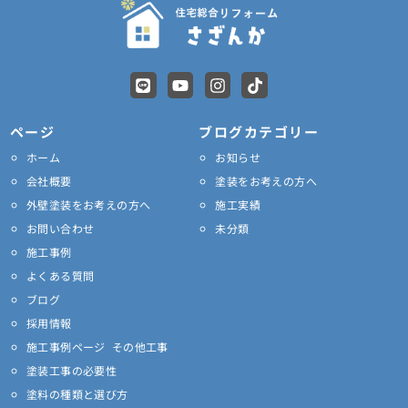
L
Y
I
T
i
o
n
i
n
u
s
k
e
t
t
t
ページ
ブログカテゴリー
u
a
o
ホーム
お知らせ
b
g
k
e
r
会社概要
塗装をお考えの方へ
a
外壁塗装をお考えの方へ
施工実績
m
お問い合わせ
未分類
施工事例
よくある質問
ブログ
採用情報
施工事例ページ その他工事
塗装工事の必要性
塗料の種類と選び方