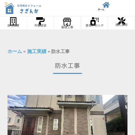
内容をスキップ
ホーム
施工事例
会社概要
外壁塗装
害虫ブロック
屋根工事
ホーム
»
施工実績
»
防水工事
防水工事
ページ
ページ
ページ
ペ
ー
ジ