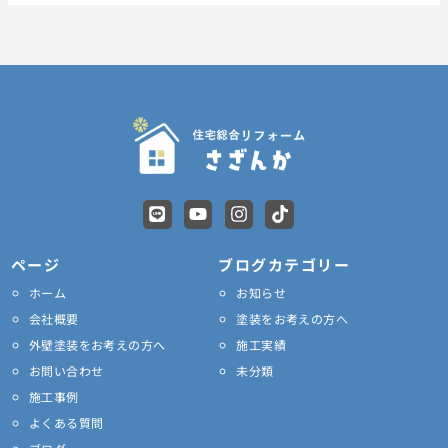
L
Y
I
T
i
o
n
i
n
u
s
k
e
t
t
t
ページ
ブログカテゴリー
u
a
o
ホーム
お知らせ
b
g
k
e
r
会社概要
塗装をお考えの方へ
a
外壁塗装をお考えの方へ
施工実績
m
お問い合わせ
未分類
施工事例
よくある質問