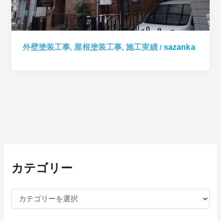
外壁塗装工事
屋根塗装工事
施工実績
sazanka
,
,
/
カ
テ
カテゴリー
ゴ
リ
ー