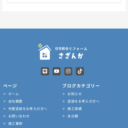
L
Y
I
T
i
o
n
i
n
u
s
k
e
t
t
t
ページ
ブログカテゴリー
u
a
o
ホーム
お知らせ
b
g
k
e
r
会社概要
塗装をお考えの方へ
a
外壁塗装をお考えの方へ
施工実績
m
お問い合わせ
未分類
施工事例