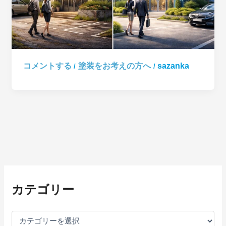
コメントする
塗装をお考えの方へ
sazanka
/
/
カ
テ
カテゴリー
ゴ
リ
ー