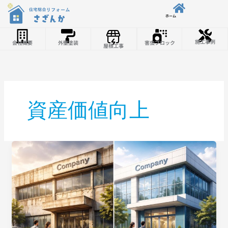
内容をスキップ
ホーム
施工事例
会社概要
外壁塗装
害虫ブロック
屋根工事
資産価値向上