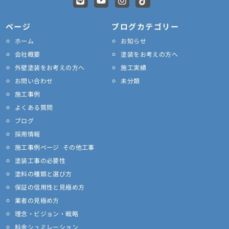
i
o
n
i
n
u
s
k
e
t
t
t
ページ
ブログカテゴリー
u
a
o
ホーム
お知らせ
b
g
k
e
r
会社概要
塗装をお考えの方へ
a
外壁塗装をお考えの方へ
施工実績
m
お問い合わせ
未分類
施工事例
よくある質問
ブログ
採用情報
施工事例ページ その他工事
塗装工事の必要性
塗料の種類と選び方
保証の信用性と見極め方
業者の見極め方
理念・ビジョン・戦略
料金シュミレーション