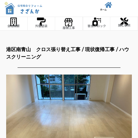
内
ホーム
容
を
施工事例
会社概要
外壁塗装
害虫ブロック
屋根工事
ス
キ
ッ
港区南青山 クロス張り替え工事 / 現状復帰工事 / ハウ
プ
スクリーニング