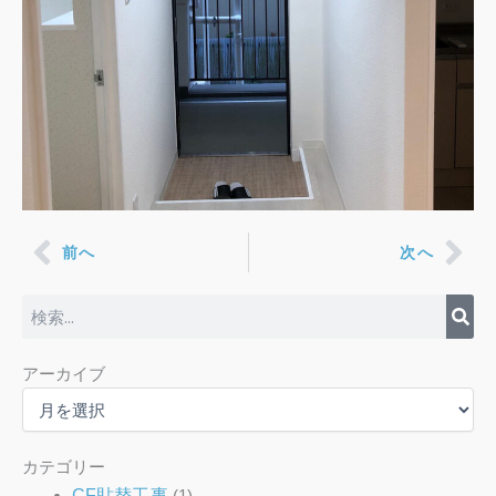
Prev
Nex
前へ
次へ
検
索
ア
アーカイブ
ー
カ
イ
ブ
カテゴリー
CF貼替工事
(1)