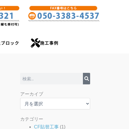
虫ブロック
施工事例
検
索
ア
アーカイブ
ー
カ
イ
ブ
カテゴリー
CF貼替工事
(1)