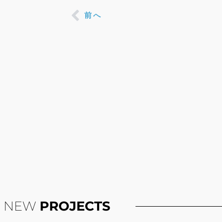
Prev
前へ
NEW
PROJECTS