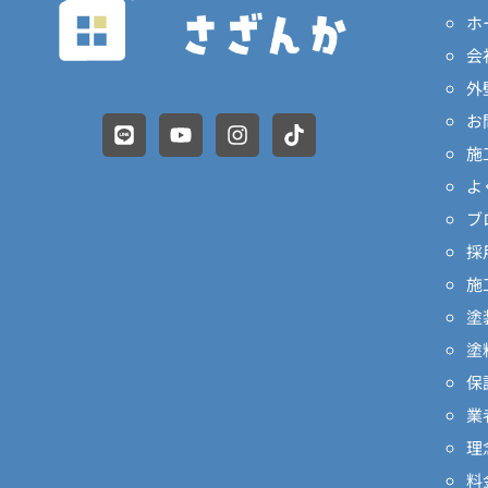
ホ
会
外
お
L
Y
I
T
i
o
n
i
施
n
u
s
k
よ
e
t
t
t
u
a
o
ブ
b
g
k
採
e
r
a
施
m
塗
塗
保
業
理
料