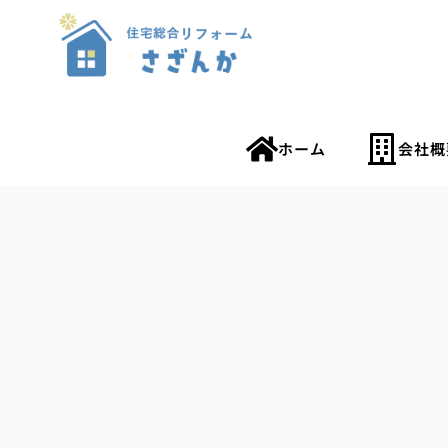
内
容
を
ス
キ
ホーム
会社概
ッ
プ