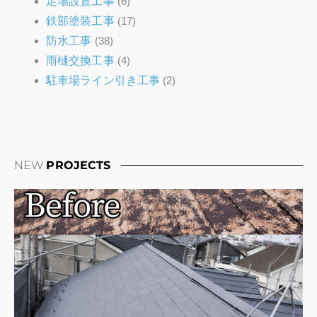
足場設置工事
(6)
鉄部塗装工事
(17)
防水工事
(38)
雨樋交換工事
(4)
駐車場ライン引き工事
(2)
NEW
PROJECTS