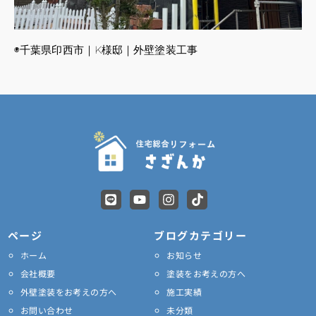
◉千葉県印西市｜K様邸｜外壁塗装工事
L
Y
I
T
i
o
n
i
n
u
s
k
e
t
t
t
ページ
ブログカテゴリー
u
a
o
ホーム
お知らせ
b
g
k
e
r
会社概要
塗装をお考えの方へ
a
外壁塗装をお考えの方へ
施工実績
m
お問い合わせ
未分類