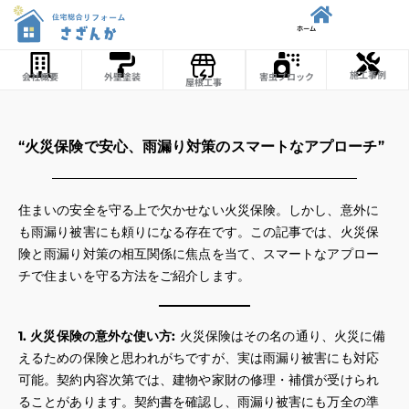
内
ホーム
容
を
施工事例
会社概要
外壁塗装
害虫ブロック
屋根工事
ス
キ
ッ
“火災保険で安心、雨漏り対策のスマートなアプローチ”
プ
住まいの安全を守る上で欠かせない火災保険。しかし、意外に
も雨漏り被害にも頼りになる存在です。この記事では、火災保
険と雨漏り対策の相互関係に焦点を当て、スマートなアプロー
チで住まいを守る方法をご紹介します。
1. 火災保険の意外な使い方:
火災保険はその名の通り、火災に備
えるための保険と思われがちですが、実は雨漏り被害にも対応
可能。契約内容次第では、建物や家財の修理・補償が受けられ
ることがあります。契約書を確認し、雨漏り被害にも万全の準