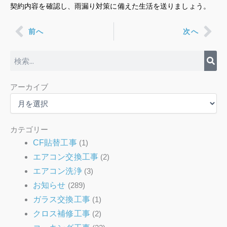
契約内容を確認し、雨漏り対策に備えた生活を送りましょう。
Prev
Nex
前へ
次へ
検
索
ア
アーカイブ
ー
カ
イ
ブ
カテゴリー
CF貼替工事
(1)
エアコン交換工事
(2)
エアコン洗浄
(3)
お知らせ
(289)
ガラス交換工事
(1)
クロス補修工事
(2)