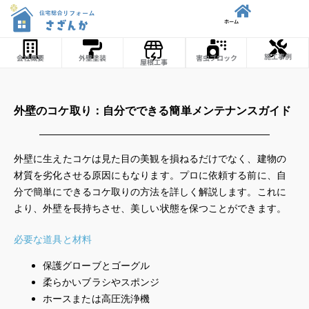
内
ホーム
容
を
施工事例
会社概要
外壁塗装
害虫ブロック
屋根工事
ス
キ
ッ
外壁のコケ取り：自分でできる簡単メンテナンスガイド
プ
外壁に生えたコケは見た目の美観を損ねるだけでなく、建物の
材質を劣化させる原因にもなります。プロに依頼する前に、自
分で簡単にできるコケ取りの方法を詳しく解説します。これに
より、外壁を長持ちさせ、美しい状態を保つことができます。
必要な道具と材料
保護グローブとゴーグル
柔らかいブラシやスポンジ
ホースまたは高圧洗浄機