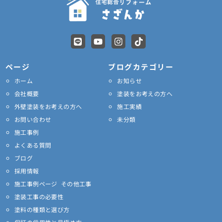
L
Y
I
T
i
o
n
i
n
u
s
k
e
t
t
t
ページ
ブログカテゴリー
u
a
o
ホーム
お知らせ
b
g
k
e
r
会社概要
塗装をお考えの方へ
a
外壁塗装をお考えの方へ
施工実績
m
お問い合わせ
未分類
施工事例
よくある質問
ブログ
採用情報
施工事例ページ その他工事
塗装工事の必要性
塗料の種類と選び方