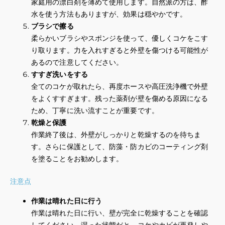
家庭用の漂白剤を薄めて使用します。自然派の方は、酢
水を使う方法もありますが、効果は穏やかです。
ブラシで擦る
柔らかいブラシやスポンジを使って、優しくコケをこす
り取ります。力を入れすぎると外壁を傷つける可能性が
あるので注意してください。
すすぎ洗いをする
全てのコケが取れたら、再度ホースや高圧洗浄機で外壁
をよくすすぎます。残った薬剤が壁を傷める原因になる
ため、丁寧に洗い流すことが重要です。
乾燥と保護
作業終了後は、外壁がしっかりと乾燥するのを待ちま
す。さらに保護として、防藻・防カビのコーティング剤
を塗ることをお勧めします。
注意点
作業は晴れた日に行う
作業は晴れた日に行い、壁が完全に乾燥することを確認
してください。湿った状態だと、コケやカビが再発しや