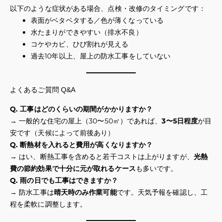
以下のような症状がある場合、点検・改修のタイミングです：
表面がベタベタする／色が薄くなっている
水たまりができやすい（排水不良）
コケやカビ、ひび割れが見える
過去10年以上、屋上の防水工事をしていない
よくあるご質問 Q&A
Q. 工事はどのくらいの期間がかかりますか？
→ 一般的な住宅の屋上（30〜50㎡）であれば、
3〜5日程度
が目
安です（天候によって前後あり）
Q. 断熱材を入れると費用が高くなりますか？
→ はい、断熱工事を含めると若干コストは上がりますが、
光熱
費の節約効果で十分に元が取れるケース
も多いです。
Q. 雨の日でも工事はできますか？
→ 防水工事は
晴天時のみ作業可能
です。天気予報を確認し、工
程を柔軟に調整します。