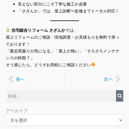
見えない部分にこそ丁寧な施工が必要
「さざんか」では、屋上診断〜改修までトータル対応！
住宅総合リフォーム さざんか
では、
屋上リフォームのご相談・現地調査・お見積もりを無料で承っ
ております！
「最近雨漏りが気になる」「屋上が熱い」「そろそろメンテナ
ンスの時期？」
そう感じたら、どうぞお気軽にご相談ください
Prev
Nex
前へ
次へ
検
索
ア
アーカイブ
ー
カ
イ