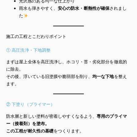
光沢感のある均一な仕上がり
雨水も弾きやすく、
安心の防水・断熱性が確保
されまし
た
施工の工程とこだわりポイント
① 高圧洗浄・下地調整
まずは屋上全体を高圧洗浄し、ホコリ・苔・劣化部分を徹底的
に除去。
その後、浮いている旧塗膜や脆弱部を削り、
均一な下地
を整え
ます。
② 下塗り（プライマー）
防水層と新しい塗料が密着しやすくなるよう、
専用のプライマ
ー（接着剤）を塗布。
この工程が耐久性の基礎
をつくります。