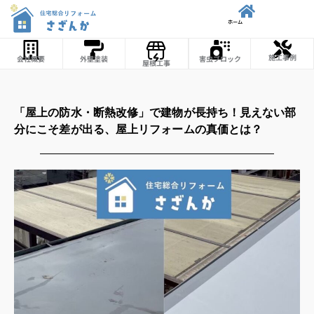
内
ホーム
容
を
施工事例
会社概要
外壁塗装
害虫ブロック
屋根工事
ス
キ
ッ
「屋上の防水・断熱改修」で建物が長持ち！見えない部
プ
分にこそ差が出る、屋上リフォームの真価とは？