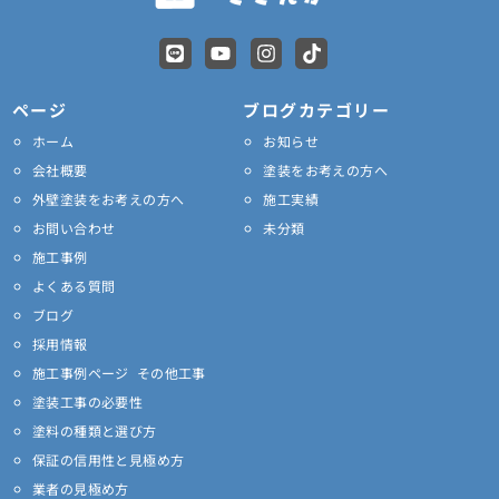
L
Y
I
T
i
o
n
i
n
u
s
k
e
t
t
t
ページ
ブログカテゴリー
u
a
o
ホーム
お知らせ
b
g
k
e
r
会社概要
塗装をお考えの方へ
a
外壁塗装をお考えの方へ
施工実績
m
お問い合わせ
未分類
施工事例
よくある質問
ブログ
採用情報
施工事例ページ その他工事
塗装工事の必要性
塗料の種類と選び方
保証の信用性と見極め方
業者の見極め方