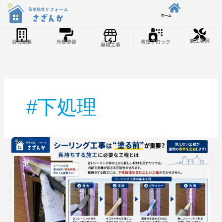
内容をスキップ
ホーム
施工事例
会社概要
外壁塗装
害虫ブロック
屋根工事
#下処理