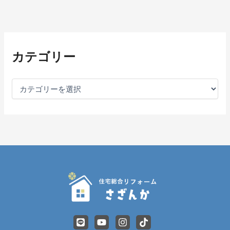
カ
テ
カテゴリー
ゴ
リ
ー
L
Y
I
T
i
o
n
i