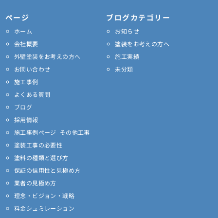
n
u
s
k
e
t
t
t
ページ
ブログカテゴリー
u
a
o
ホーム
お知らせ
b
g
k
e
r
会社概要
塗装をお考えの方へ
a
外壁塗装をお考えの方へ
施工実績
m
お問い合わせ
未分類
施工事例
よくある質問
ブログ
採用情報
施工事例ページ その他工事
塗装工事の必要性
塗料の種類と選び方
保証の信用性と見極め方
業者の見極め方
理念・ビジョン・戦略
料金シュミレーション