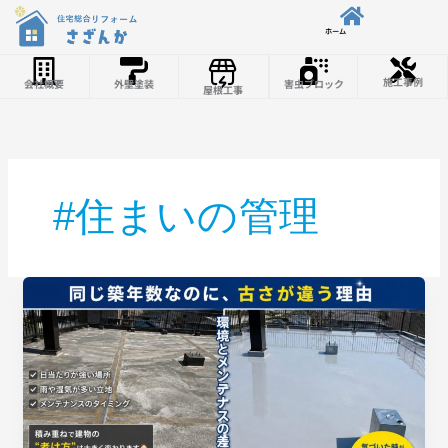
内容をスキップ
ホーム
施工事例
会社概要
外壁塗装
害虫ブロック
屋根工事
#住まいの管理