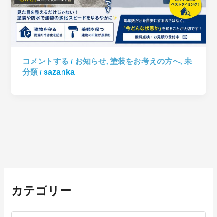
コメントする
お知らせ
塗装をお考えの方へ
未
/
,
,
分類
sazanka
/
カ
テ
カテゴリー
ゴ
リ
ー