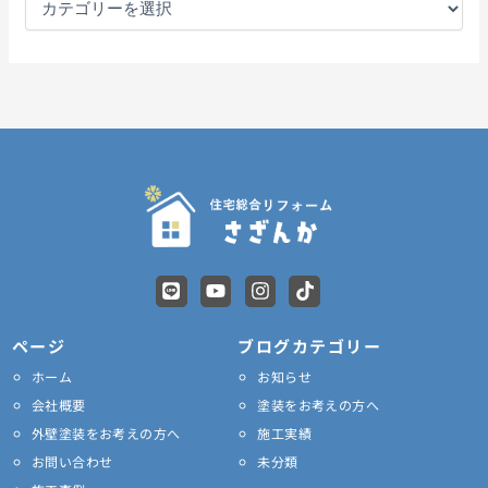
L
Y
I
T
i
o
n
i
n
u
s
k
e
t
t
t
ページ
ブログカテゴリー
u
a
o
ホーム
お知らせ
b
g
k
e
r
会社概要
塗装をお考えの方へ
a
外壁塗装をお考えの方へ
施工実績
m
お問い合わせ
未分類