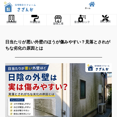
内
ホーム
容
を
施工事例
会社概要
外壁塗装
害虫ブロック
屋根工事
ス
キ
ッ
日当たりが悪い外壁のほうが傷みやすい？見落とされが
プ
ちな劣化の原因とは