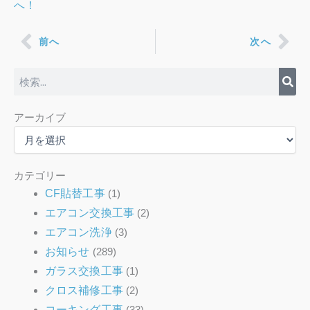
へ！
Prev
Nex
前へ
次へ
検
索
ア
アーカイブ
ー
カ
イ
ブ
カテゴリー
CF貼替工事
(1)
エアコン交換工事
(2)
エアコン洗浄
(3)
お知らせ
(289)
ガラス交換工事
(1)
クロス補修工事
(2)
コーキング工事
(33)