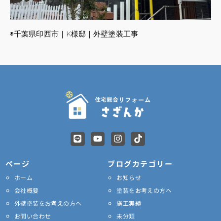
◉千葉県印西市｜K様邸｜外壁塗装工事
L
Y
I
T
i
o
n
i
n
u
s
k
e
t
t
t
ページ
ブログカテゴリー
u
a
o
ホーム
お知らせ
b
g
k
e
r
会社概要
塗装をお考えの方へ
a
外壁塗装をお考えの方へ
施工実績
m
お問い合わせ
未分類